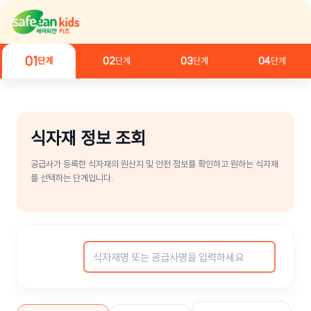
콘
텐
츠
로
01
02
03
04
단계
단계
단계
단계
건
너
뛰
기
식자재 정보 조회
공급사가 등록한 식자재의 원산지 및 안전 정보를 확인하고 원하는 식자재
를 선택하는 단계입니다.