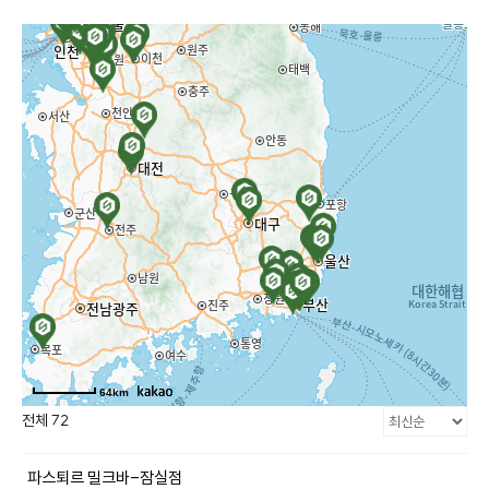
콘
텐
츠
로
건
너
뛰
기
64km
전체 72
파스퇴르 밀크바-잠실점