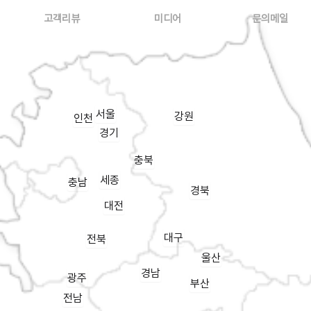
고객리뷰
미디어
문의메일
서울
강원
인천
경기
충북
세종
충남
경북
대전
대구
전북
울산
경남
광주
부산
전남