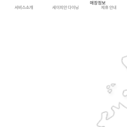
매장정보
콘
서비스소개
세이피안 다이닝
제휴 안내
텐
츠
로
건
너
뛰
기