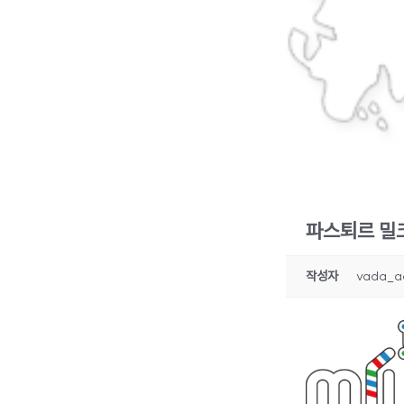
파스퇴르 밀
작성자
vada_a